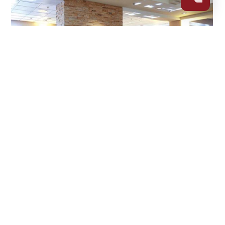
Tunnel 40H70
© 2023
Art of Fire
Sélection
|
Impressum