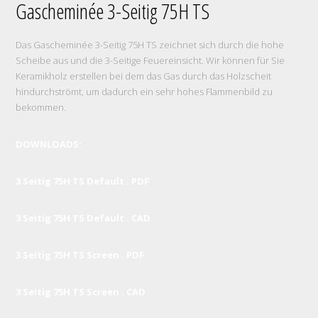
Gascheminée 3-Seitig 75H TS
Das Gascheminée 3-Seitig 75H TS zeichnet sich durch die hohe
Scheibe aus und die 3-Seitige Feuereinsicht. Wir können für Sie
Keramikholz erstellen bei dem das Gas durch das Holzscheit
hindurchströmt, um dadurch ein sehr hohes Flammenbild zu
bekommen.
DOWNLOADS:
3 Seitig 75H TS Default . PDF
3 Seitig 75H TS Default . CAD
3 Seitig 75H TS Screen . PDF
3 Seitig 75H TS Screen . CAD