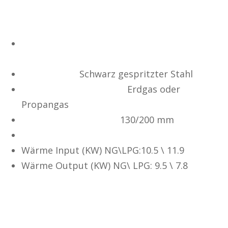
Gascheminée 3-Seitig 75H TS
Fernbedienung / IPHONE APP /
Wandschalter
Innenleben :
Schwarz gespritzter Stahl
Anschlussmöglichkeit :
Erdgas oder
Propangas
Kaminanschluss LAS :
130/200 mm
Einphasen-Brenner
Wärme Input (KW) NG\LPG:10.5 \ 11.9
Wärme Output (KW) NG\ LPG: 9.5 \ 7.8
Optionen