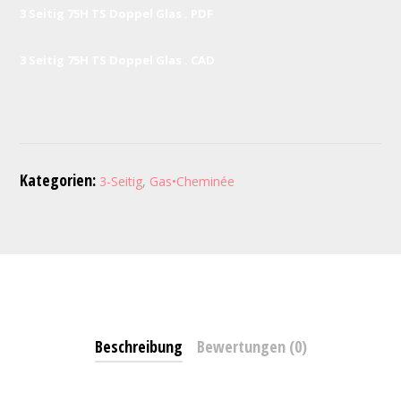
3 Seitig 75H TS Doppel Glas . PDF
3 Seitig 75H TS Doppel Glas . CAD
Kategorien:
3-Seitig
,
Gas•Cheminée
Beschreibung
Bewertungen (0)