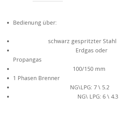
Bedienung über:
Fernbedienung, IPHONE
APP, Wandschalter
Innenleben :
schwarz gespritzter Stahl
Anschlussmöglichkeit:
Erdgas oder
Propangas
Kaminanschluss LAS :
100/150 mm
1 Phasen Brenner
Wärme Imput (KW) :
NG\LPG: 7 \ 5.2
Wärme OUTPUT (KW) :
NG\ LPG: 6 \ 4.3
Optionen: